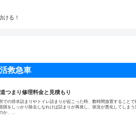
助ける！
生活救急車
水道つまり修理料金と見積もり
所での排水詰まりやトイレ詰まりが起こった時、数時間放置することで
原因をしっかり除去しなれけば詰まりが再発し、状況が悪化してしまう
のか、...