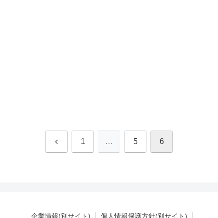
前
1
…
5
6
へ
企業情報(別サイト)
個人情報保護方針(別サイト)