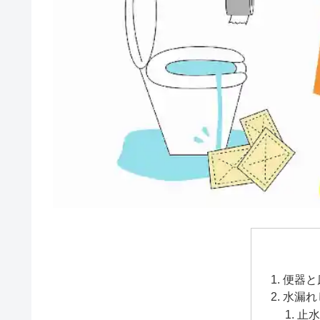
便器と
水漏れ
止水