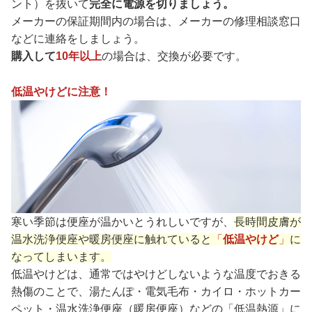
ント）を抜いて
完全に電源を切りましょう。
メーカーの保証期間内の場合は、メーカーの修理相談窓口
などに連絡をしましょう。
購入して
10年以上
の場合は、交換が必要です。
低温やけどに注意！
寒い季節は便座が温かいとうれしいですが、
長時間皮膚が
温水洗浄便座や暖房便座に触れていると
「
低温やけど
」
に
なってしまいます。
低温やけどは、通常ではやけどしないような温度でおきる
熱傷のことで、湯たんぽ・電気毛布・カイロ・ホットカー
ペット・温水洗浄便座（暖房便座）などの「低温熱源」に