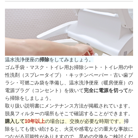
温水洗浄便座の
掃除
をしてみましょう。
ゴム手袋・マスク・トイレ用お掃除シート・トイレ用の中
性洗剤（スプレータイプ）・キッチンペーパー・古い歯ブ
ラシ・可燃ごみ袋を準備し、温水洗浄便座（暖房便座）の
電源プラグ（コンセント）を抜いて
完全に電源を切って
か
ら掃除をしましょう。
取り扱い説明書にメンテナンス方法が掲載されています。
脱臭フィルターの場所もそこで確認することができます。
購入して
10年以上
の場合は、交換が必要な時期です。
掃
除をしても使い続けると、火災や感電などの重大な事故に
つながる可能性がありますので、早めの交換をご検討くだ