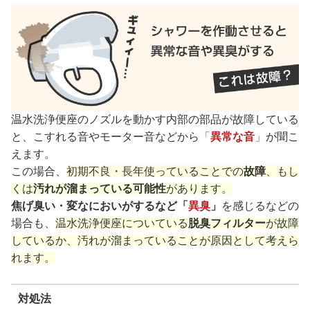
温水洗浄便座のノズルを動かす内部の部品が故障している
と、こすれる音やモーター音などから
「
異常な音
」
が聞こ
えます。
この場合、
初期不良・長年使っていることでの
故障
、もし
くは
汚れが溜まっている可能性
があります。
焦げ臭い・変なにおいがするなど「
異臭
」
を感じるなどの
場合も、
温水洗浄便座についている
脱臭フィルター
が故障
しているか、汚れが溜まっていることが原因として考えら
れます。
対処法