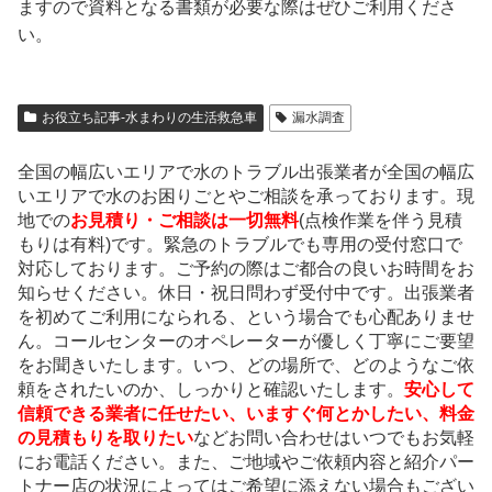
ますので資料となる書類が必要な際はぜひご利用くださ
い。
お役立ち記事-水まわりの生活救急車
漏水調査
全国の幅広いエリアで水のトラブル出張業者が全国の幅広
いエリアで水のお困りごとやご相談を承っております。現
地での
お見積り・ご相談は一切無料
(点検作業を伴う見積
もりは有料)
です。緊急のトラブルでも専用の受付窓口で
対応しております。ご予約の際はご都合の良いお時間をお
知らせください。休日・祝日問わず受付中です。出張業者
を初めてご利用になられる、という場合でも心配ありませ
ん。コールセンターのオペレーターが優しく丁寧にご要望
をお聞きいたします。いつ、どの場所で、どのようなご依
頼をされたいのか、しっかりと確認いたします。
安心して
信頼できる業者に任せたい、いますぐ何とかしたい、料金
の見積もりを取りたい
などお問い合わせはいつでもお気軽
にお電話ください。また、ご地域やご依頼内容と紹介パー
トナー店の状況によってはご希望に添えない場合もござい