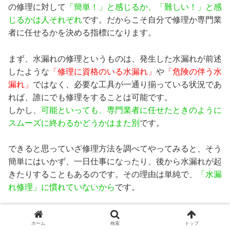
の修理に対して
「簡単！」と感じるか、「難しい！」と感
じるかは人それぞれ
です。だからこそ自分で修理か専門業
者に任せるかを決める指標になります。
まず、水漏れの修理というものは、発生した水漏れが前述
したような
「修理に資格のいる水漏れ」
や
「危険の伴う水
漏れ」
ではなく、必要な工具が一通り揃っている状況であ
れば、誰にでも修理をすることは可能です。
しかし、
可能といっても、専門業者に任せたときのように
スムーズに終わるかどうかはまた別
です。
できると思っていざ修理方法を調べてやってみると、そう
簡単にはいかず、一日仕事になったり、後から水漏れが起
きたりすることもあるのです。その理由は単純で、
「水漏
れ修理」に慣れていないから
です。
元々DIYに慣れているという方であれば、初めてやる修理
ホーム
検索
トップ
であっても、方法だけ確認すればスムーズにできるかもし