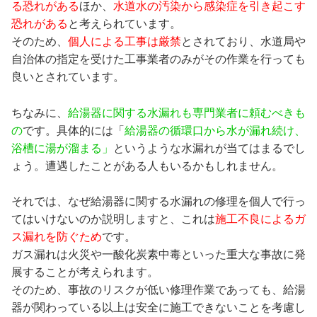
る恐れがある
ほか、
水道水の汚染から感染症を引き起こす
恐れがある
と考えられています。
そのため、
個人による工事は厳禁
とされており、水道局や
自治体の指定を受けた工事業者のみがその作業を行っても
良いとされています。
ちなみに、
給湯器に関する水漏れも専門業者に頼むべきも
の
です。具体的には「
給湯器の循環口から水が漏れ続け、
浴槽に湯が溜まる」
というような水漏れが当てはまるでし
ょう。遭遇したことがある人もいるかもしれません。
それでは、なぜ給湯器に関する水漏れの修理を個人で行っ
てはいけないのか説明しますと、これは
施工不良によるガ
ス漏れを防ぐため
です。
ガス漏れは火災や一酸化炭素中毒といった重大な事故に発
展することが考えられます。
そのため、事故のリスクが低い修理作業であっても、給湯
器が関わっている以上は安全に施工できないことを考慮し