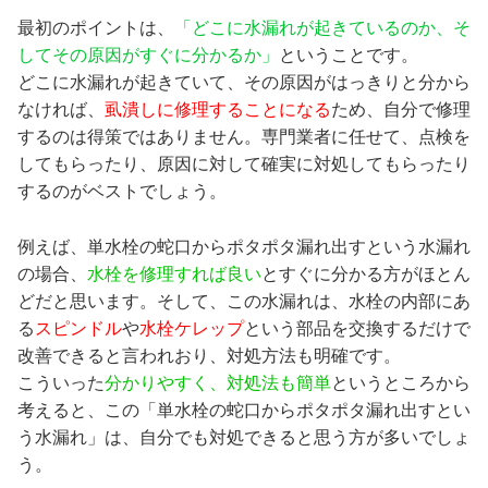
最初のポイントは、
「どこに水漏れが起きているのか、そ
してその原因がすぐに分かるか」
ということです。
どこに水漏れが起きていて、その原因がはっきりと分から
なければ、
虱潰しに修理することになる
ため、自分で修理
するのは得策ではありません。専門業者に任せて、点検を
してもらったり、原因に対して確実に対処してもらったり
するのがベストでしょう。
例えば、単水栓の蛇口からポタポタ漏れ出すという水漏れ
の場合、
水栓を修理すれば良い
とすぐに分かる方がほとん
どだと思います。そして、この水漏れは、水栓の内部にあ
る
スピンドル
や
水栓ケレップ
という部品を交換するだけで
改善できると言われおり、対処方法も明確です。
こういった
分かりやすく、対処法も簡単
というところから
考えると、この「単水栓の蛇口からポタポタ漏れ出すとい
う水漏れ」は、自分でも対処できると思う方が多いでしょ
う。