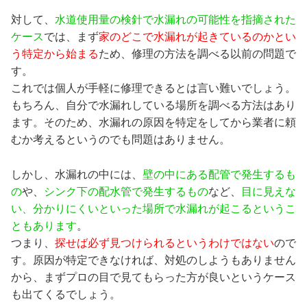
対して、
水道使用量の検針で水漏れの可能性を指摘された
ケース
では、まず
家のどこで水漏れが起きているのかとい
う特定から始まる
ため、修理の方法を調べる以前の問題で
す。
これでは個人が手軽に修理できるとは言い難いでしょう。
もちろん、自分で水漏れしている場所を調べる方法はあり
ます。そのため、水漏れの原因を特定をしてから業者に頼
むか考えるというのでも問題はありません。
しかし、水漏れの中には、
壁の中にある配管で発生するも
の
や、
シンク下の配水管で発生するもの
など、
目に見えな
い、分かりにくいといった場所で水漏れが起こるというこ
ともあります
。
つまり、
探せば必ず見つけられるというわけではない
ので
す。原因が特定できなければ、対処のしようもありません
から、まずプロの目で見てもらった方が良いというケース
も出てくるでしょう。