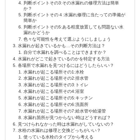
判断ポイントその3:その水漏れの修理方法は簡単
か？
判断ポイントその４:水漏れ修理に当たっての準備が
簡単か
判断ポイントその5:ある程度放置しても問題ない水
漏れかどうか
色々な可能性を考えて選ぶようにしましょう
水漏れが起きているかも…その判断方法は？
自分で水漏れを調べることはできますか？
水漏れがどこで起きているのかを特定する方法
各場所で水漏れを見つけるにはどうしたらいい？
水漏れが起こる場所その1:水栓
水漏れが起こる場所その2:排水管
水漏れが起こる場所その3:トイレ
水漏れが起こる場所その4:浴室
水漏れが起こる場所その5:キッチン
水漏れが起こる場所その6:洗面所
水漏れが起こる場所その7:給水管や給湯管
水漏れ箇所が見つからない時はどうすれば？
見つけられなかった時は水漏れがしていないの？
水栓の水漏れは修理と交換どっちがいい？
使っている水栓のタイプから考える