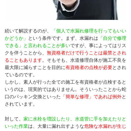
続いて解説するのが、
「個人で水漏れ修理を行ってもいい
かどうか」
という条件です。まず、水漏れは
「自分で修理
できる」と言われることが多い
ですが、事によってはリス
クを伴うことから、
無資格者だけで行うことは厳禁とされ
ることもあります
。そもそも、水道修理自体が施工不良を
最大限に減らすことを目的に
有資格者の点検が必要
とされ
ているのです。
しかし、素人が行った全ての施工を有資格者が点検すると
いうのは、現実的ではありません。そういったことから蛇
口のパッキン交換といった
「簡単な修理」であれば例外
と
されています。
対して、
家に水栓を増設したり、水道管に手を加えたりと
いった作業
は、大量に漏れ出すような
危険な水漏れが生じ